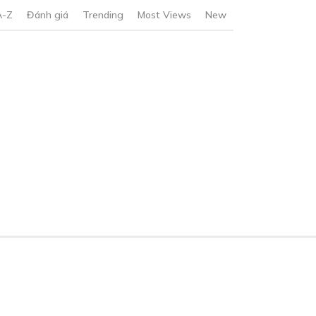
A-Z
Đánh giá
Trending
Most Views
New