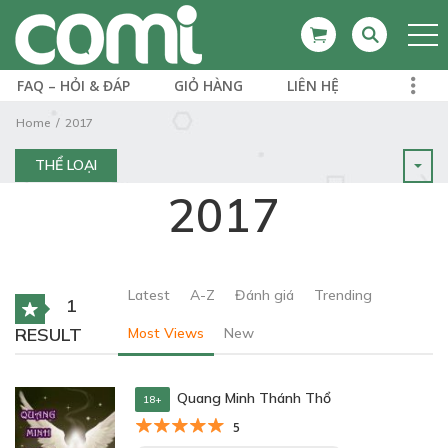
FAQ – HỎI & ĐÁP
GIỎ HÀNG
LIÊN HỆ
Home
2017
THỂ LOẠI
2017
Latest
A-Z
Đánh giá
Trending
1
RESULT
Most Views
New
Quang Minh Thánh Thổ
18+
5