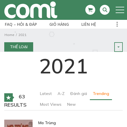
FAQ – HỎI & ĐÁP
GIỎ HÀNG
LIÊN HỆ
Home
2021
THỂ LOẠI
2021
Latest
A-Z
Đánh giá
Trending
63
RESULTS
Most Views
New
Ma Trùng