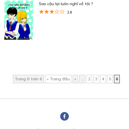
Sao cậu lại luôn nghĩ về tôi ?
2.8
Trang 6 trên 6
« Trang đầu
«
...
2
3
4
5
6