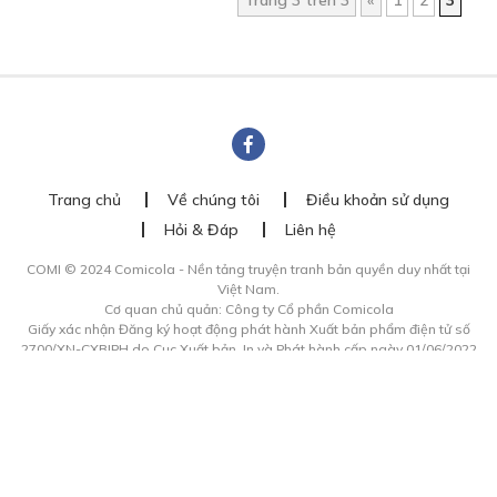
Trang 3 trên 3
«
1
2
3
Trang chủ
Về chúng tôi
Điều khoản sử dụng
Hỏi & Đáp
Liên hệ
COMI © 2024 Comicola - Nền tảng truyện tranh bản quyền duy nhất tại
Việt Nam.
Cơ quan chủ quản: Công ty Cổ phần Comicola
Giấy xác nhận Đăng ký hoạt động phát hành Xuất bản phẩm điện tử số
2700/XN-CXBIPH do Cục Xuất bản, In và Phát hành cấp ngày 01/06/2022
Giấy Đăng kí kinh doanh số 0313105297 do Sở Kế hoạch và Đầu tư thành
phố Hồ Chí Minh cấp ngày 21/1/2015