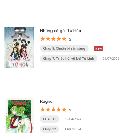
Những cô gái Tứ Hóa
5
Chap 8: Chuẩn bị sẵn sàng
Chap 7: Triệu hồi vũ khí Tứ Linh
26/07/2026
Ragna
5
CHAP 13
12/04/2024
Chap 12
13/03/2024