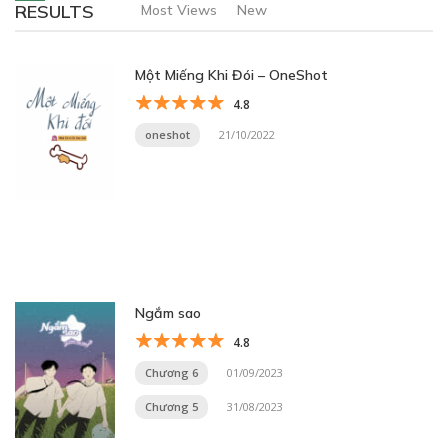
RESULTS
Most Views
New
Một Miếng Khi Đói – OneShot
4.8
oneshot
21/10/2022
Ngắm sao
4.8
Chương 6
01/09/2023
Chương 5
31/08/2023