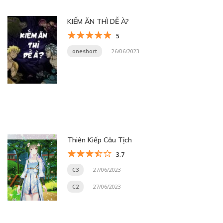
KIẾM ĂN THÌ DỄ À?
5
oneshort
26/06/2023
Thiên Kiếp Câu Tịch
3.7
C3
27/06/2023
C2
27/06/2023