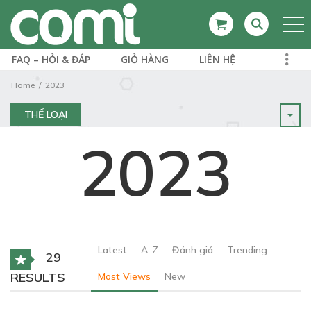
FAQ – HỎI & ĐÁP
GIỎ HÀNG
LIÊN HỆ
Home
2023
THỂ LOẠI
2023
Latest
A-Z
Đánh giá
Trending
29
RESULTS
Most Views
New