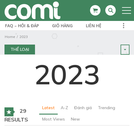
FAQ – HỎI & ĐÁP
GIỎ HÀNG
LIÊN HỆ
Home
2023
THỂ LOẠI
2023
Latest
A-Z
Đánh giá
Trending
29
RESULTS
Most Views
New