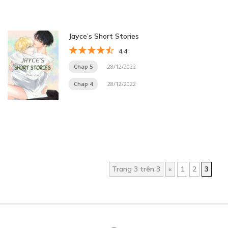
Jayce’s Short Stories
4.4
Chap 5
28/12/2022
Chap 4
28/12/2022
Trang 3 trên 3
«
1
2
3