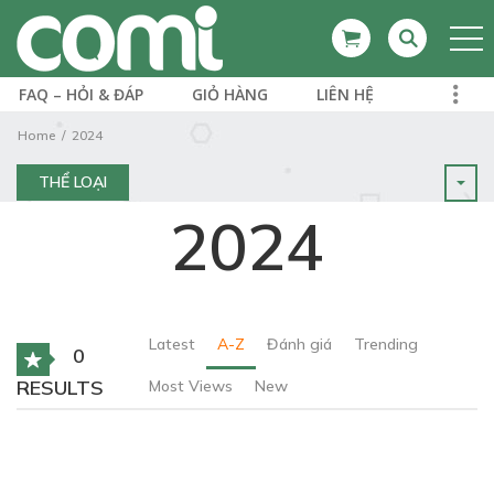
FAQ – HỎI & ĐÁP
GIỎ HÀNG
LIÊN HỆ
Home
2024
THỂ LOẠI
2024
Latest
A-Z
Đánh giá
Trending
0
RESULTS
Most Views
New