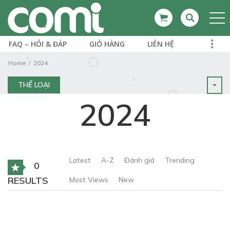
FAQ – HỎI & ĐÁP
GIỎ HÀNG
LIÊN HỆ
Home
2024
THỂ LOẠI
2024
Latest
A-Z
Đánh giá
Trending
0
RESULTS
Most Views
New