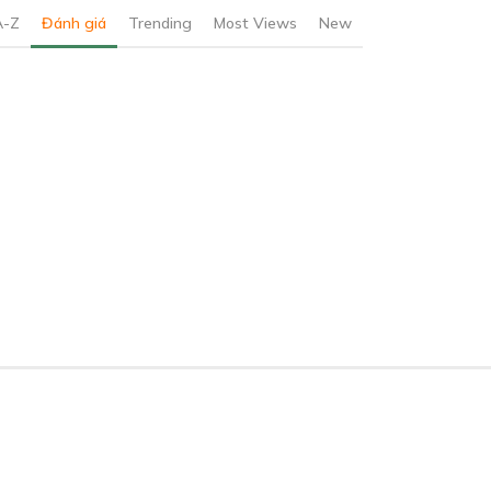
A-Z
Đánh giá
Trending
Most Views
New