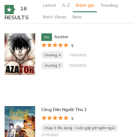
Latest
A-Z
Đánh giá
Trending
16
RESULTS
Most Views
New
Azator
18+
5
chương 4
13/02/2023
chương 3
12/02/2023
Công Dân Người Thú 2
5
Chap 3: Wu Jiang - Cuộc gặp gỡ ngắn ngủi
21/10/2023