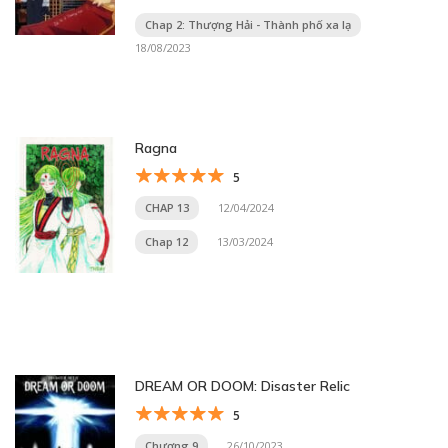
Chap 2: Thượng Hải - Thành phố xa lạ
18/08/2023
Ragna
5
CHAP 13
12/04/2024
Chap 12
13/03/2024
DREAM OR DOOM: Disaster Relic
5
Chương 9
26/10/2023