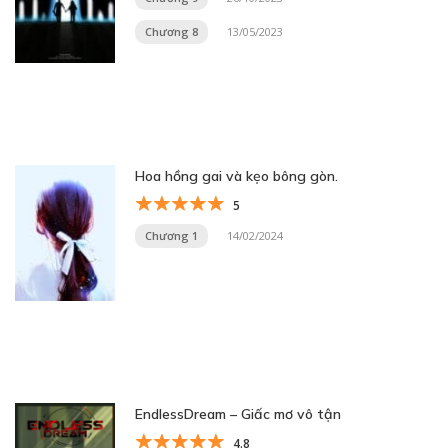
Chương 8
13/05/2023
Hoa hồng gai và kẹo bông gòn.
5
Chương 1
14/02/2024
EndlessDream – Giấc mơ vô tận
4.8