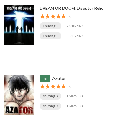
DREAM OR DOOM: Disaster Relic
5
Chương 9
26/10/2023
Chương 8
13/05/2023
Azator
18+
5
chương 4
13/02/2023
chương 3
12/02/2023