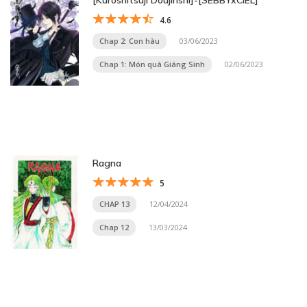
[Kuroshitsuji Doujinshi]-[SEBBYxCIEL]
4.6
Chap 2: Con hàu
03/06/2023
Chap 1: Món quà Giáng Sinh
02/06/2023
Ragna
5
CHAP 13
12/04/2024
Chap 12
13/03/2024