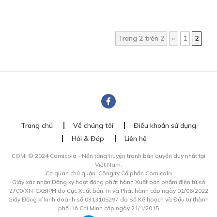
Trang 2 trên 2
«
1
2
Trang chủ
Về chúng tôi
Điều khoản sử dụng
Hỏi & Đáp
Liên hệ
COMI © 2024 Comicola - Nền tảng truyện tranh bản quyền duy nhất tại
Việt Nam.
Cơ quan chủ quản: Công ty Cổ phần Comicola
Giấy xác nhận Đăng ký hoạt động phát hành Xuất bản phẩm điện tử số
2700/XN-CXBIPH do Cục Xuất bản, In và Phát hành cấp ngày 01/06/2022
Giấy Đăng kí kinh doanh số 0313105297 do Sở Kế hoạch và Đầu tư thành
phố Hồ Chí Minh cấp ngày 21/1/2015