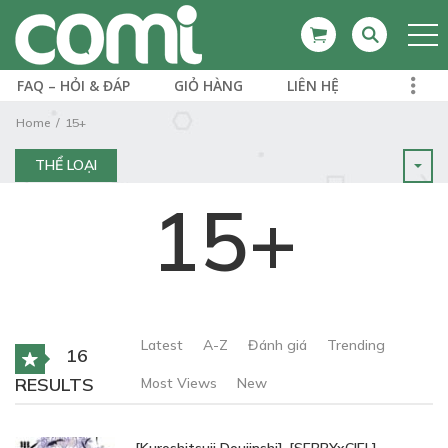
FAQ – HỎI & ĐÁP
GIỎ HÀNG
LIÊN HỆ
Home
15+
THỂ LOẠI
15+
Latest
A-Z
Đánh giá
Trending
16
RESULTS
Most Views
New