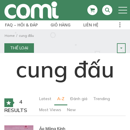
FAQ – HỎI & ĐÁP
GIỎ HÀNG
LIÊN HỆ
Home
cung đấu
THỂ LOẠI
cung đấu
Latest
A-Z
Đánh giá
Trending
4
RESULTS
Most Views
New
Ảo Mộng Kính