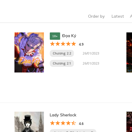
Order by
Latest
Đọa Ký
18+
4.9
Chương 2.2
26/01/2023
Chương 2.1
26/01/2023
Lady Sherlock
4.6