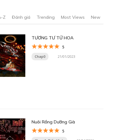
A-Z
Đánh giá
Trending
Most Views
New
TƯƠNG TƯ TỬ HOA
5
Chap0
21/01/2023
Nuôi Rồng Dưỡng Già
5