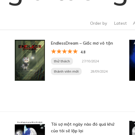
Order by
Latest
EndlessDream – Giấc mơ vô tận
4.8
thử thách
27/10/2024
thành viên mới
28/09/2024
Tôi sợ một ngày nào đó quá khứ
của tôi sẽ lặp lại