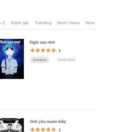
A-Z
Đánh giá
Trending
Most Views
New
Ngôi sao nhỏ
5
Oneshot
09/08/2024
tình yêu muôn kiếp
5