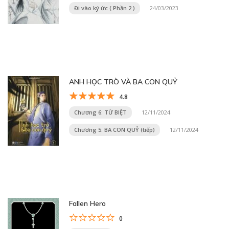
Đi vào ký ức ( Phần 2 )
24/03/2023
ANH HỌC TRÒ VÀ BA CON QUỶ
4.8
Chương 6: TỪ BIỆT
12/11/2024
Chương 5: BA CON QUỶ (tiếp)
12/11/2024
Fallen Hero
0