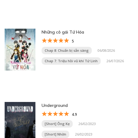
Những cô gái Tứ Hóa
5
Chap 8: Chuẩn bị sẵn sàng
06/08/2026
Chap 7: Triệu hồi vũ khí Tứ Linh
26/07/2026
Underground
4.9
[Short] Ông Kẹ
26/02/2023
[Short] Nhờn
26/02/2023