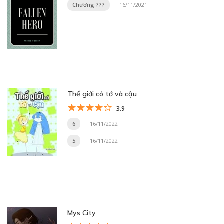
Chương ???
16/11/2021
Thế giới có tớ và cậu
3.9
6
16/11/2022
5
16/11/2022
Mys City