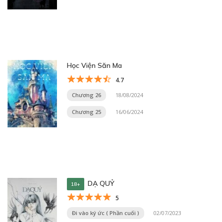
Học Viện Săn Ma
4.7
Chương 26
18/08/2024
Chương 25
16/06/2024
DẠ QUỶ
18+
5
Đi vào ký ức ( Phần cuối )
02/07/2023