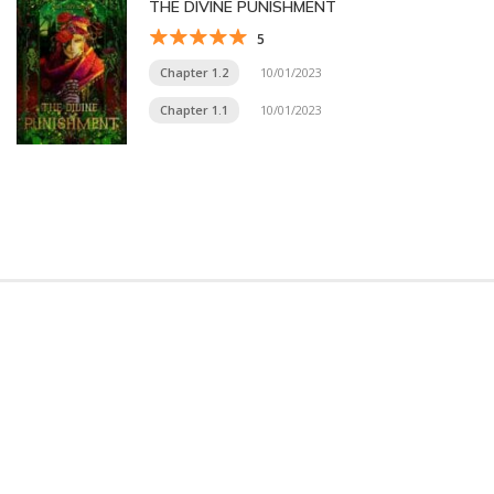
THE DIVINE PUNISHMENT
5
Chapter 1.2
10/01/2023
Chapter 1.1
10/01/2023
Trang chủ
Về chúng tôi
Điều khoản sử dụng
Hỏi & Đáp
Liên hệ
COMI © 2024 Comicola - Nền tảng truyện tranh bản quyền duy nhất tại
Việt Nam.