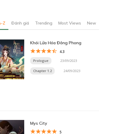
A-Z
Đánh giá
Trending
Most Views
New
Khói Lửa Hóa Đông Phong
4.3
Prologue
23/09/2023
Chapter 1.2
24/09/2023
Mys City
5