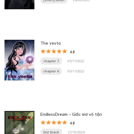
The vesta
4.8
chapter 7
05/11/2022
chapter 6
05/11/2022
EndlessDream – Giấc mơ vô tận
4.8
thử thách
27/10/2024