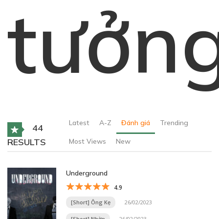
tưởn
Latest
A-Z
Đánh giá
Trending
44
RESULTS
Most Views
New
Underground
4.9
[Short] Ông Kẹ
26/02/2023
[Short] Nhờn
26/02/2023