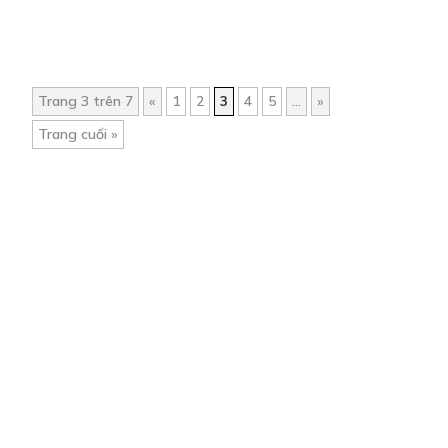
Trang 3 trên 7
«
1
2
3
4
5
...
»
Trang cuối »
Trang chủ
Về chúng tôi
Điều khoản sử dụng
Hỏi & Đáp
Liên hệ
COMI © 2024 Comicola - Nền tảng truyện tranh bản quyền duy nhất tại
Việt Nam.
Cơ quan chủ quản: Công ty Cổ phần Comicola
Giấy xác nhận Đăng ký hoạt động phát hành Xuất bản phẩm điện tử số