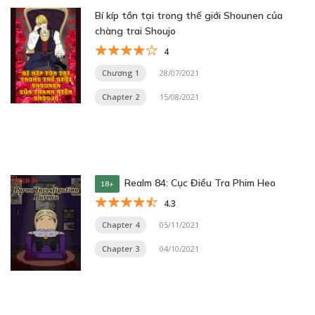
Bí kíp tồn tại trong thế giới Shounen của
chàng trai Shoujo
4
Chương 1
28/07/2021
Chapter 2
15/08/2021
Realm 84: Cục Điều Tra Phim Heo
18+
4.3
Chapter 4
05/11/2021
Chapter 3
04/10/2021