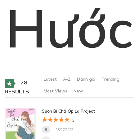
Hước
Latest
A-Z
Đánh giá
Trending
78
RESULTS
Most Views
New
Sườn Bì Chả Ốp La Project
5
5
05/07/2022