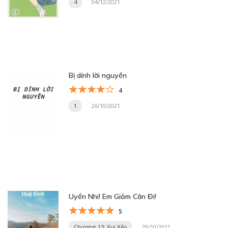
4
04/12/2021
Bị dính lời nguyền
4
1
26/10/2021
Uyển Nhi! Em Giảm Cân Đi!
5
Chương 13: Xui Xẻo
29/10/2021