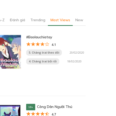
A-Z
Đánh giá
Trending
Most Views
New
#Baolauchiatay
4.1
5. Chàng trai theo dõi
20/02/2020
4. Chàng trai bối rối
18/02/2020
Công Dân Người Thú
18+
4.7