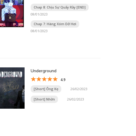
Chap 8: Chịu Sự Quấy Rầy [END]
08/01/2023
Chap 7: Hàng Xóm Dở Hơi
08/01/2023
Underground
4.9
[Short] Ông Kẹ
26/02/2023
[Short] Nhờn
26/02/2023