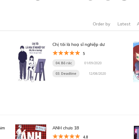
Order by
Latest
Chị tôi là hoạ sĩ nghiệp dư
5
04. Bỏ rác
01/09/2020
03. Deadline
12/08/2020
him
ANH chưa 18
4.8