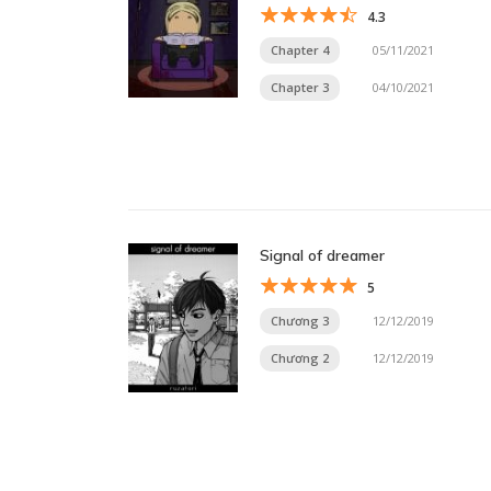
4.3
Chapter 4
05/11/2021
Chapter 3
04/10/2021
Signal of dreamer
5
Chương 3
12/12/2019
Chương 2
12/12/2019