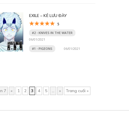
EXILE – KẺ LƯU ĐÀY
5
#2 - KNIVES IN THE WATER
06/01/2021
#1 - PIGEONS
06/01/2021
ên 7
«
1
2
3
4
5
...
»
Trang cuối »