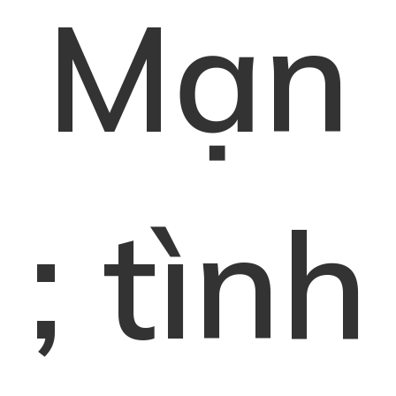
Mạn
; tình