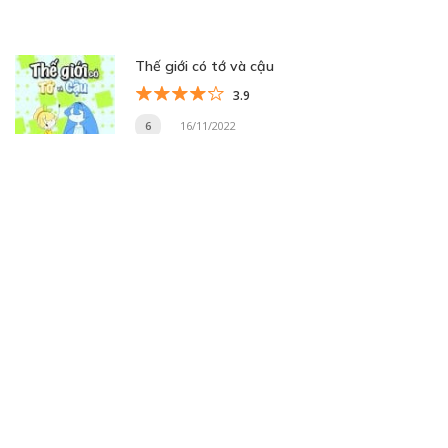
Thế giới có tớ và cậu
3.9
6
16/11/2022
5
16/11/2022
The neighbor
3.8
chương 30
11/08/2024
chương 29
11/08/2024