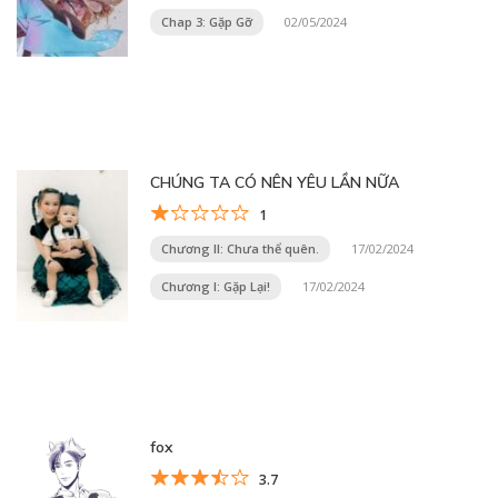
Chap 3: Gặp Gỡ
02/05/2024
CHÚNG TA CÓ NÊN YÊU LẦN NỮA
1
Chương II: Chưa thể quên.
17/02/2024
Chương I: Gặp Lại!
17/02/2024
fox
3.7