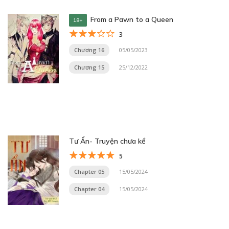
From a Pawn to a Queen
18+
3
Chương 16
05/05/2023
Chương 15
25/12/2022
Tư Ẩn- Truyện chưa kể
5
Chapter 05
15/05/2024
Chapter 04
15/05/2024