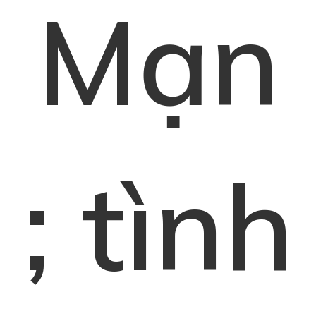
Mạn
; tình