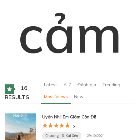
cảm
Latest
A-Z
Đánh giá
Trending
16
RESULTS
Most Views
New
Uyển Nhi! Em Giảm Cân Đi!
5
Chương 13: Xui Xẻo
29/10/2021