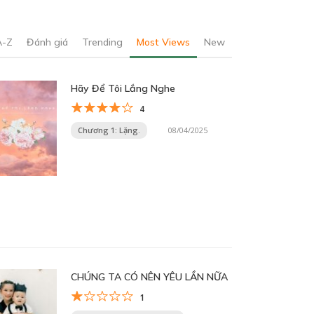
A-Z
Đánh giá
Trending
Most Views
New
Hãy Để Tôi Lắng Nghe
4
Chương 1: Lặng.
08/04/2025
CHÚNG TA CÓ NÊN YÊU LẦN NỮA
1