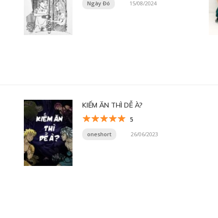
Ngày Đó
15/08/2024
KIẾM ĂN THÌ DỄ À?
5
oneshort
26/06/2023