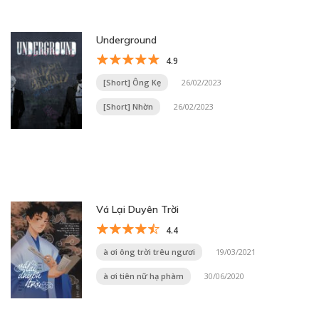
Underground
4.9
[Short] Ông Kẹ
26/02/2023
[Short] Nhờn
26/02/2023
Vá Lại Duyên Trời
4.4
à ơi ông trời trêu ngươi
19/03/2021
à ơi tiên nữ hạ phàm
30/06/2020