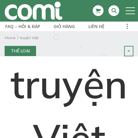
FAQ – HỎI & ĐÁP
GIỎ HÀNG
LIÊN HỆ
Home
truyện Việt
THỂ LOẠI
truyện
Việt