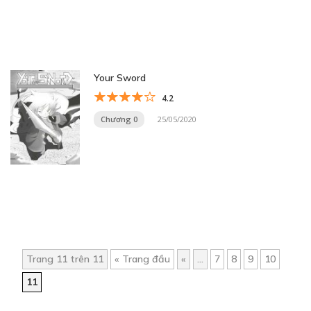
Your Sword
4.2
Chương 0
25/05/2020
Trang 11 trên 11
« Trang đầu
«
...
7
8
9
10
11