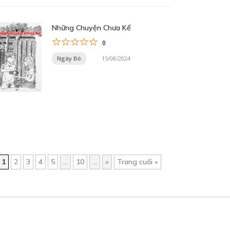
Những Chuyện Chưa Kể
0
Ngày Đó
15/08/2024
1
2
3
4
5
...
10
...
»
Trang cuối »