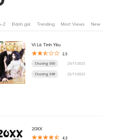
A-Z
Đánh giá
Trending
Most Views
New
Vì Là Tình Yêu
2.5
Chương 050
25/11/2025
Chương 049
22/11/2025
20XX
4.3