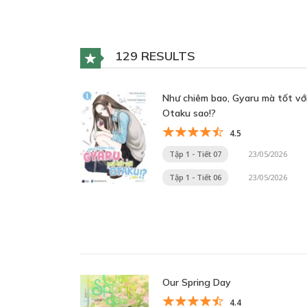
129 RESULTS
Như chiêm bao, Gyaru mà tốt vớ
Otaku sao!?
4.5
Tập 1 - Tiết 07
23/05/2026
Tập 1 - Tiết 06
23/05/2026
Our Spring Day
4.4