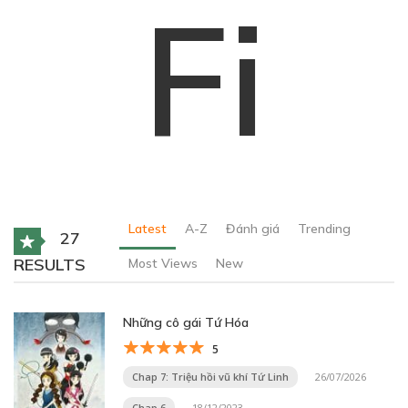
Fi
Latest
A-Z
Đánh giá
Trending
27
RESULTS
Most Views
New
Những cô gái Tứ Hóa
5
Chap 7: Triệu hồi vũ khí Tứ Linh
26/07/2026
Chap 6
18/12/2023