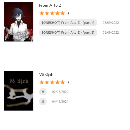
From A to Z
5
[ONESHOT] From A to Z - [part 4]
06/09/2022
[ONESHOT] From A to Z - [part 3]
06/09/2022
Vô định
5
9
02/05/2022
8
04/11/2021