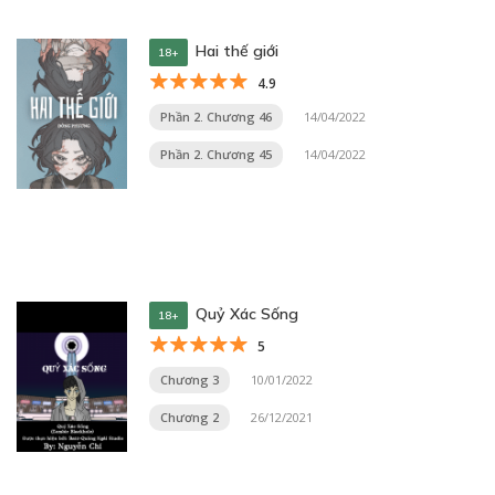
Hai thế giới
18+
4.9
Phần 2. Chương 46
14/04/2022
Phần 2. Chương 45
14/04/2022
Quỷ Xác Sống
18+
5
Chương 3
10/01/2022
Chương 2
26/12/2021