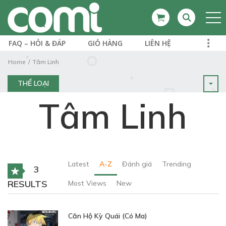
FAQ – HỎI & ĐÁP
GIỎ HÀNG
LIÊN HỆ
Home
Tâm Linh
THỂ LOẠI
Tâm Linh
Latest
A-Z
Đánh giá
Trending
3
RESULTS
Most Views
New
Căn Hộ Kỳ Quái (Có Ma)