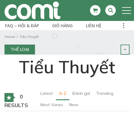
FAQ – HỎI & ĐÁP
GIỎ HÀNG
LIÊN HỆ
Home
Tiểu Thuyết
THỂ LOẠI
Tiểu Thuyết
Latest
A-Z
Đánh giá
Trending
0
RESULTS
Most Views
New