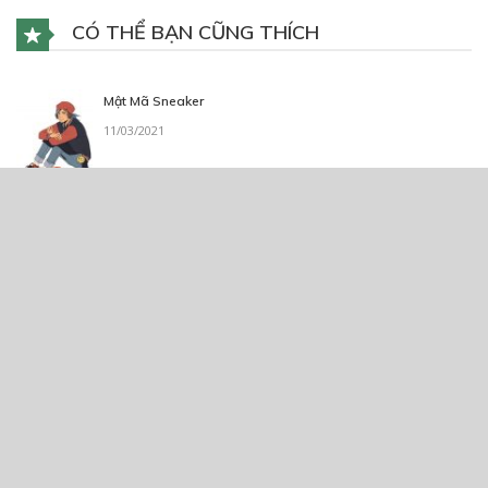
CÓ THỂ BẠN CŨNG THÍCH
Mật Mã Sneaker
11/03/2021
DEFENCE-Những Làn Sóng Quái Vật
24/06/2020
Bí ẩn một thế giới song song
05/02/2024