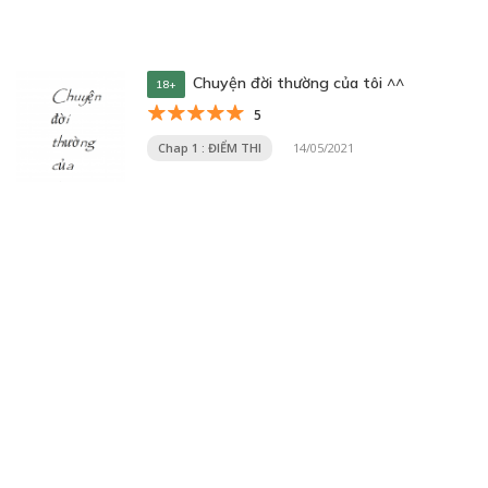
Chuyện đời thường của tôi ^^
18+
5
Chap 1 : ĐIỂM THI
14/05/2021
Trang 25 trên 32
« Trang đầu
«
...
10
20
...
23
24
25
26
27
...
30
...
»
Trang cuối »