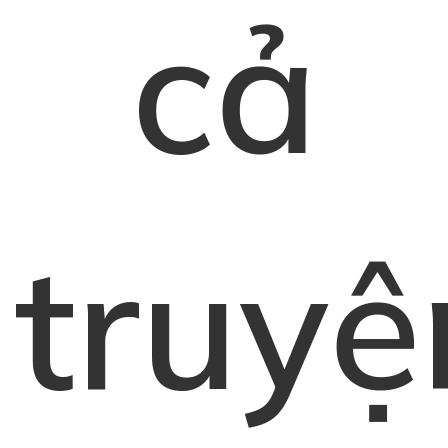
cả
truyệ