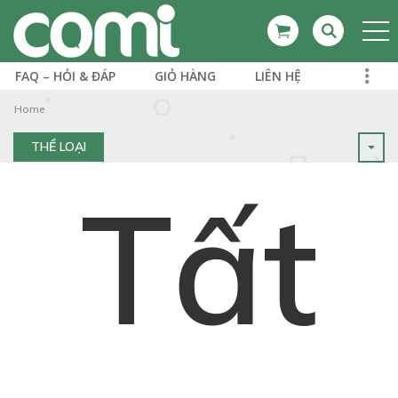
FAQ – HỎI & ĐÁP
GIỎ HÀNG
LIÊN HỆ
Home
THỂ LOẠI
Tất