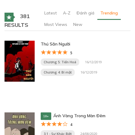
Latest
A-Z
Đánh giá
Trending
381
RESULTS
Most Views
New
Thú Săn Người
5
Chương 5: Tiến Hoá
16/12/2019
Chương 4: Bí mật
16/12/2019
Ánh Vàng Trong Màn Đêm
18+
4
3.1 - Sự Khác Biệt
24/08/2020