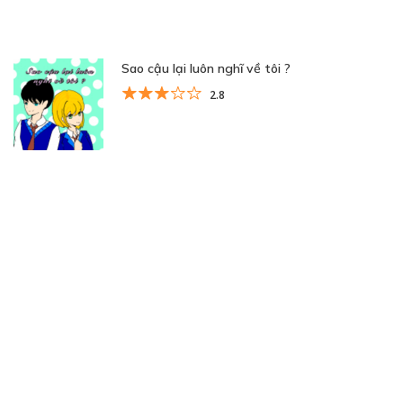
Sao cậu lại luôn nghĩ về tôi ?
2.8
Trang 25 trên 33
« Trang đầu
«
...
10
20
...
23
24
25
26
27
...
30
...
»
Trang cuối »