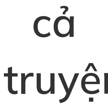
cả
truyệ