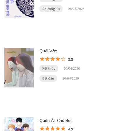
Chương 13
06/03/2023
Quái Vật
3.8
Kết thúc
30/04/2020
Bắt đầu
30/04/2020
Quân Át Chủ Bài
4.9