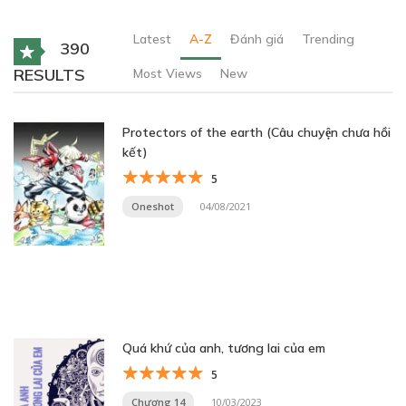
Latest
A-Z
Đánh giá
Trending
390
RESULTS
Most Views
New
Protectors of the earth (Câu chuyện chưa hồi
kết)
5
Oneshot
04/08/2021
Quá khứ của anh, tương lai của em
5
Chương 14
10/03/2023