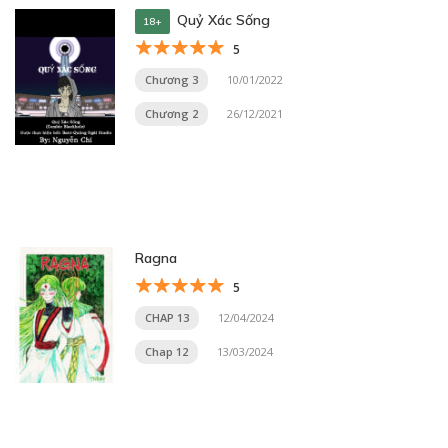
Quỷ Xác Sống
18+
5
Chương 3
10/01/2022
Chương 2
26/12/2021
Ragna
5
CHAP 13
12/04/2024
Chap 12
13/03/2024