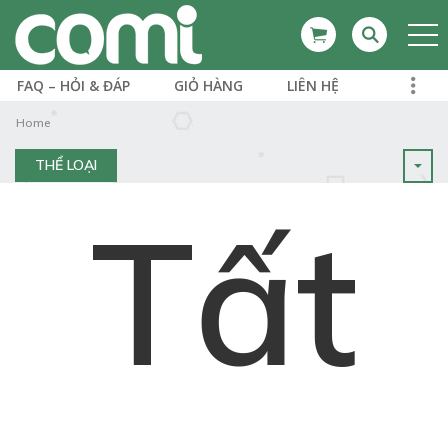
FAQ – HỎI & ĐÁP
GIỎ HÀNG
LIÊN HỆ
Home
THỂ LOẠI
Tất