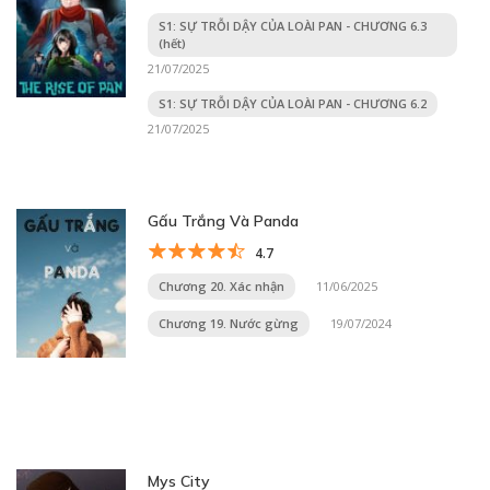
S1: SỰ TRỖI DẬY CỦA LOÀI PAN - CHƯƠNG 6.3
(hết)
21/07/2025
S1: SỰ TRỖI DẬY CỦA LOÀI PAN - CHƯƠNG 6.2
21/07/2025
Gấu Trắng Và Panda
4.7
Chương 20. Xác nhận
11/06/2025
Chương 19. Nước gừng
19/07/2024
Mys City