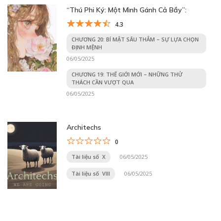
“Thú Phi Ký: Một Mình Gánh Cả Bầy”:
4.3
CHƯƠNG 20: BÍ MẬT SÂU THẲM – SỰ LỰA CHỌN
ĐỊNH MỆNH
06/05/2025
CHƯƠNG 19: THẾ GIỚI MỚI – NHỮNG THỬ
THÁCH CẦN VƯỢT QUA
06/05/2025
Architechs
0
Tài liệu số X
06/05/2025
Tài liệu số VIII
06/05/2025