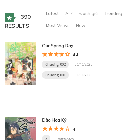
Latest
A-Z
Đánh giá
Trending
390
RESULTS
Most Views
New
Our Spring Day
4.4
Chương 002
30/10/2025
Chương 001
30/10/2025
Đào Hoa Ký
4
3
15/09/2025