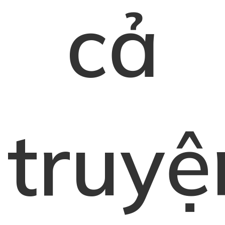
cả
truyệ