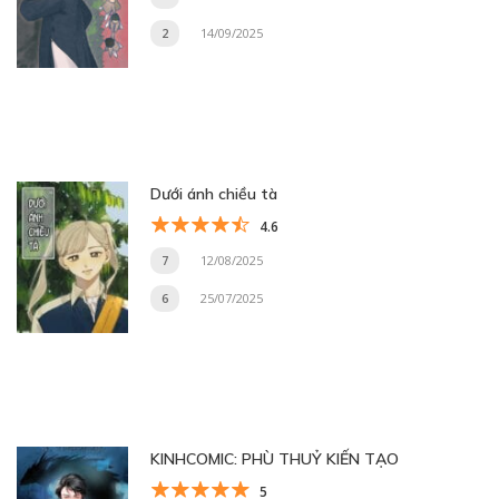
2
14/09/2025
Dưới ánh chiều tà
4.6
7
12/08/2025
6
25/07/2025
KINHCOMIC: PHÙ THUỶ KIẾN TẠO
5