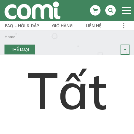
FAQ – HỎI & ĐÁP
GIỎ HÀNG
LIÊN HỆ
Home
THỂ LOẠI
Tất