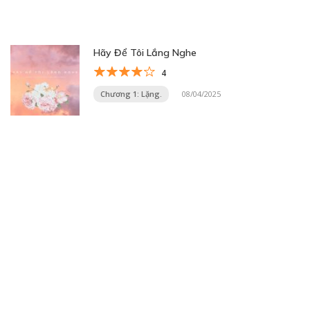
Hãy Để Tôi Lắng Nghe
4
Chương 1: Lặng.
08/04/2025
Trang 3 trên 33
«
1
2
3
4
5
...
10
20
30
...
»
Trang cuối »