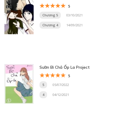
5
Chương 5
03/10/2021
Chương 4
14/09/2021
Sườn Bì Chả Ốp La Project
5
5
05/07/2022
4
04/12/2021