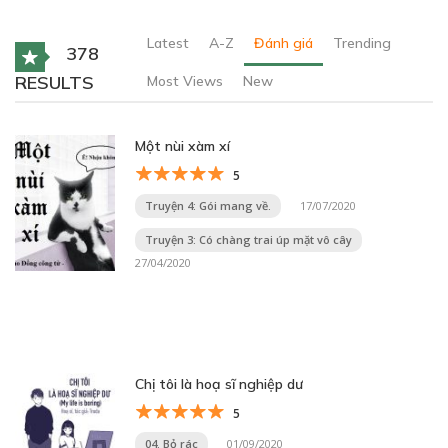
Latest
A-Z
Đánh giá
Trending
378
RESULTS
Most Views
New
Một nùi xàm xí
5
Truyện 4: Gói mang về.
17/07/2020
Truyện 3: Có chàng trai úp mặt vô cây
27/04/2020
Chị tôi là hoạ sĩ nghiệp dư
5
04. Bỏ rác
01/09/2020