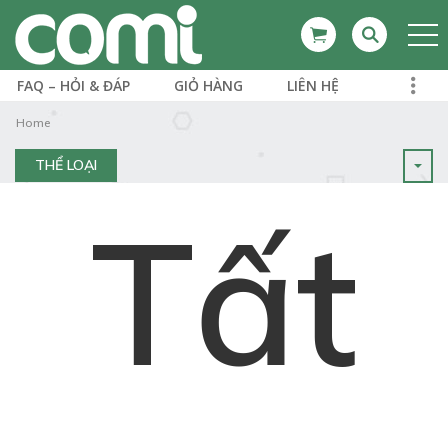
FAQ – HỎI & ĐÁP
GIỎ HÀNG
LIÊN HỆ
Home
THỂ LOẠI
Tất