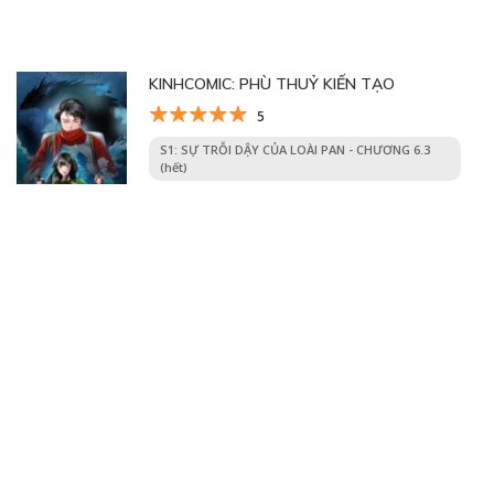
KINHCOMIC: PHÙ THUỶ KIẾN TẠO
5
S1: SỰ TRỖI DẬY CỦA LOÀI PAN - CHƯƠNG 6.3
(hết)
21/07/2025
S1: SỰ TRỖI DẬY CỦA LOÀI PAN - CHƯƠNG 6.2
21/07/2025
Trang 3 trên 32
«
1
2
3
4
5
...
10
20
30
...
»
Trang cuối »