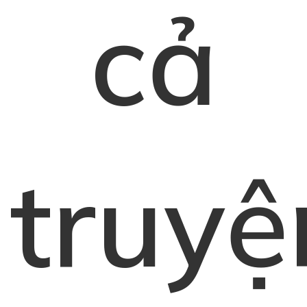
cả
truyệ