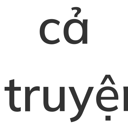
cả
truyệ