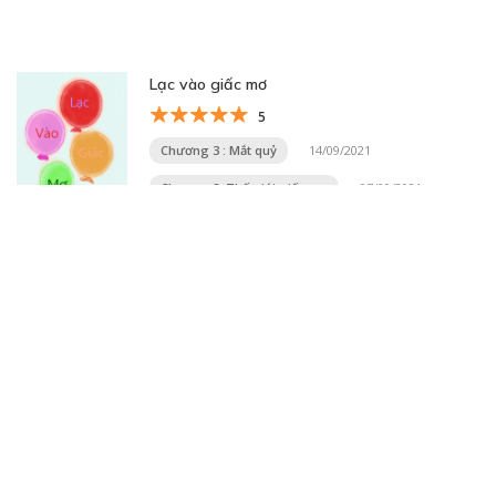
Lạc vào giấc mơ
5
Chương 3 : Mắt quỷ
14/09/2021
Chương 2: Thế giới giấc mơ
07/09/2021
Trang 4 trên 32
« Trang đầu
«
...
2
3
4
5
6
...
10
20
30
...
»
Trang cuối »