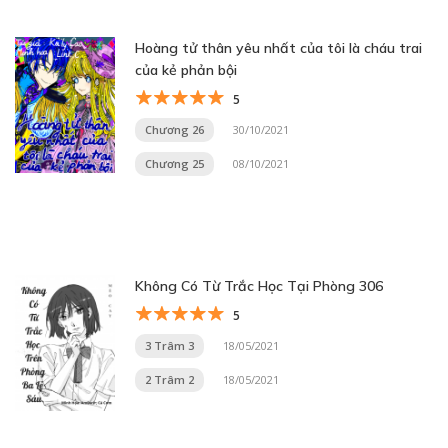
Hoàng tử thân yêu nhất của tôi là cháu trai
của kẻ phản bội
5
Chương 26
30/10/2021
Chương 25
08/10/2021
Không Có Từ Trắc Học Tại Phòng 306
5
3 Trâm 3
18/05/2021
2 Trâm 2
18/05/2021