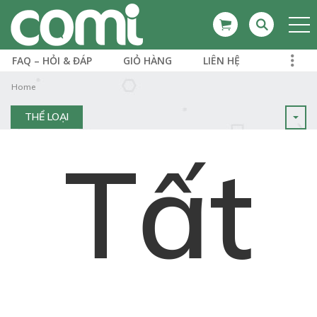
FAQ – HỎI & ĐÁP
GIỎ HÀNG
LIÊN HỆ
Home
THỂ LOẠI
Tất