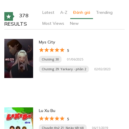
Latest
A-Z
Đánh giá
Trending
378
RESULTS
Most Views
New
Mys City
5
Chương 30
01/06/2025
Chương 29: Yarkary - phần 2
02/02/2023
Lu Xu Bu
5
Chuyện thứ 21: Ngày tết tới
06/11/2019