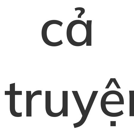
cả
truyệ