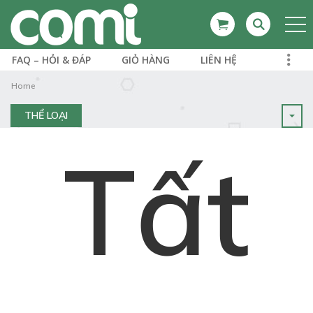
FAQ – HỎI & ĐÁP
GIỎ HÀNG
LIÊN HỆ
Home
THỂ LOẠI
Tất