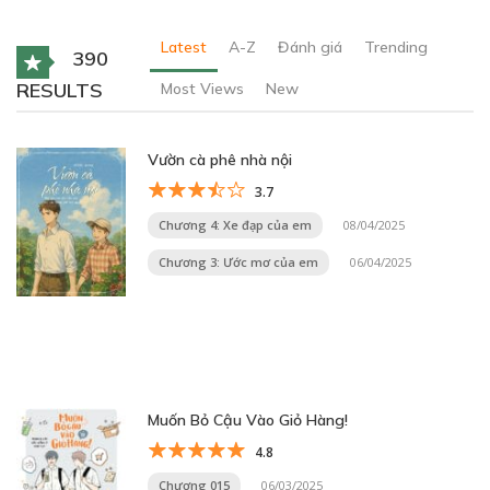
Latest
A-Z
Đánh giá
Trending
390
RESULTS
Most Views
New
Vườn cà phê nhà nội
3.7
Chương 4: Xe đạp của em
08/04/2025
Chương 3: Ước mơ của em
06/04/2025
Muốn Bỏ Cậu Vào Giỏ Hàng!
4.8
Chương 015
06/03/2025