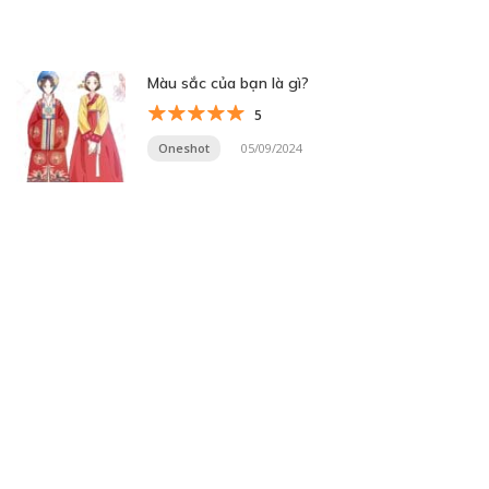
Màu sắc của bạn là gì?
5
Oneshot
05/09/2024
Trang 4 trên 33
« Trang đầu
«
...
2
3
4
5
6
...
10
20
30
...
»
Trang cuối »