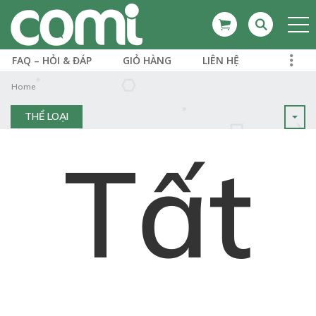
FAQ – HỎI & ĐÁP
GIỎ HÀNG
LIÊN HỆ
Home
THỂ LOẠI
Tất