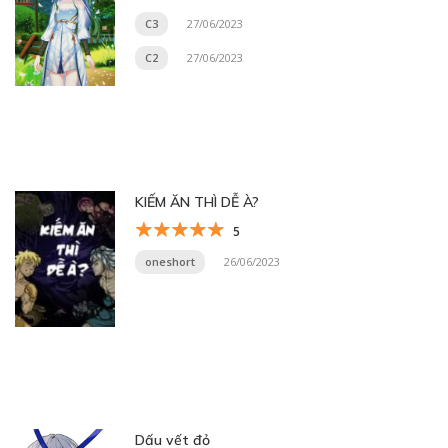
C3
27/06/2023
C2
27/06/2023
KIẾM ĂN THÌ DỄ À?
5
oneshort
26/06/2023
Dấu vết đỏ