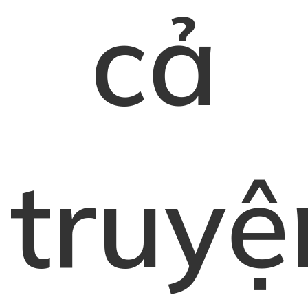
cả
truyệ