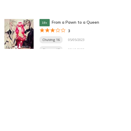
From a Pawn to a Queen
18+
3
Chương 16
05/05/2023
Chương 15
25/12/2022
Trang 10 trên 33
« Trang đầu
«
...
8
9
10
11
12
...
20
30
...
»
Trang cuối »