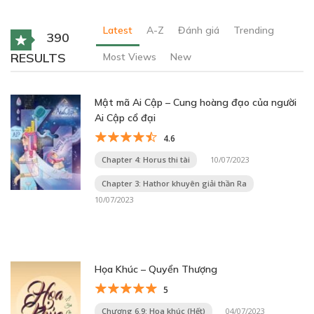
Latest
A-Z
Đánh giá
Trending
390
RESULTS
Most Views
New
Mật mã Ai Cập – Cung hoàng đạo của người
Ai Cập cổ đại
4.6
Chapter 4: Horus thi tài
10/07/2023
Chapter 3: Hathor khuyên giải thần Ra
10/07/2023
Họa Khúc – Quyển Thượng
5
Chương 6.9: Họa khúc (Hết)
04/07/2023