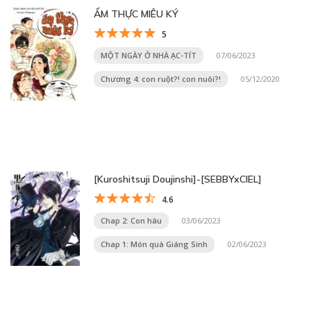
ẨM THỰC MIÊU KÝ
5
MỘT NGÀY Ở NHÀ ẠC-TÍT
07/06/2023
Chương 4: con ruột?! con nuôi?!
05/12/2020
[Kuroshitsuji Doujinshi]-[SEBBYxCIEL]
4.6
Chap 2: Con hàu
03/06/2023
Chap 1: Món quà Giáng Sinh
02/06/2023