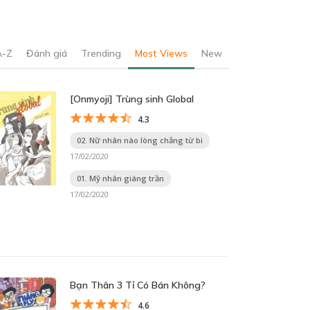
A-Z
Đánh giá
Trending
Most Views
New
[Onmyoji] Trùng sinh Global
4.3
02. Nữ nhân nào lòng chẳng từ bi
17/02/2020
01. Mỹ nhân giáng trần
17/02/2020
Bạn Thân 3 Tỉ Có Bán Không?
4.6