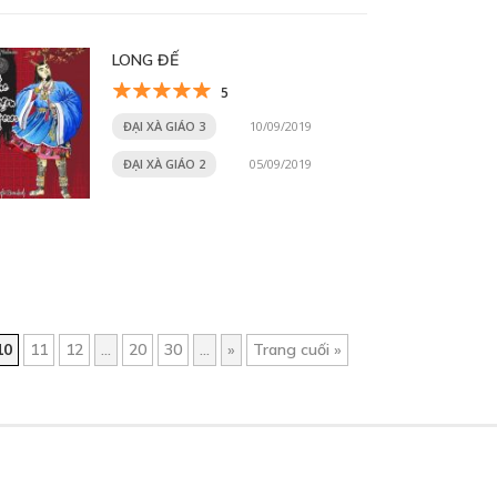
LONG ĐẾ
5
ĐẠI XÀ GIÁO 3
10/09/2019
ĐẠI XÀ GIÁO 2
05/09/2019
10
11
12
...
20
30
...
»
Trang cuối »