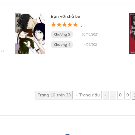
Bạn với chả bè
5
Chương 5
03/10/2021
Chương 4
14/09/2021
023
Trang 10 trên 33
« Trang đầu
«
...
8
9