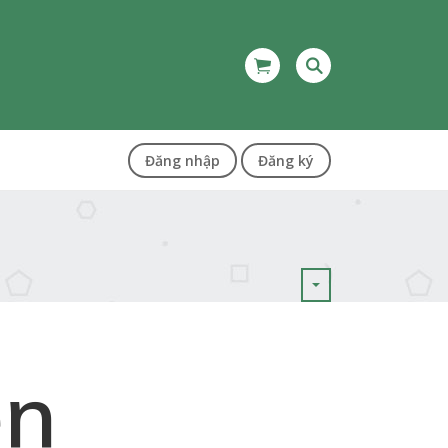
Đăng nhập
Đăng ký
ện