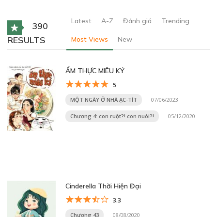
Latest
A-Z
Đánh giá
Trending
390
RESULTS
Most Views
New
ẨM THỰC MIÊU KÝ
5
MỘT NGÀY Ở NHÀ ẠC-TÍT
07/06/2023
Chương 4: con ruột?! con nuôi?!
05/12/2020
Cinderella Thời Hiện Đại
3.3
Chương 43
08/08/2020