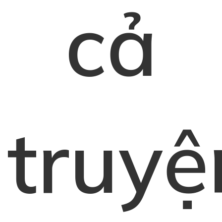
cả
truyệ