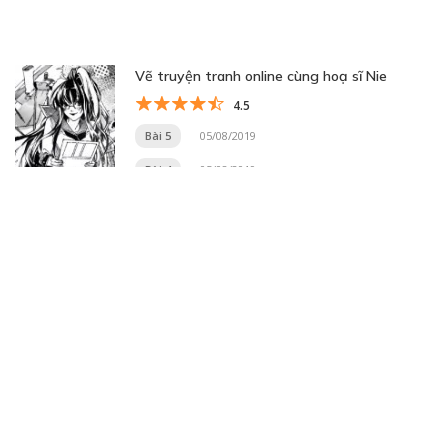
Vẽ truyện tranh online cùng hoạ sĩ Nie
4.5
Bài 5
05/08/2019
Bài 4
05/08/2019
Trang 9 trên 33
« Trang đầu
«
...
7
8
9
10
11
...
20
30
...
»
Trang cuối »