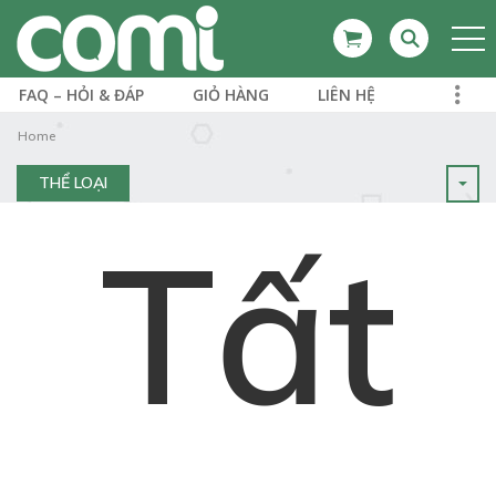
FAQ – HỎI & ĐÁP
GIỎ HÀNG
LIÊN HỆ
Home
THỂ LOẠI
Tất