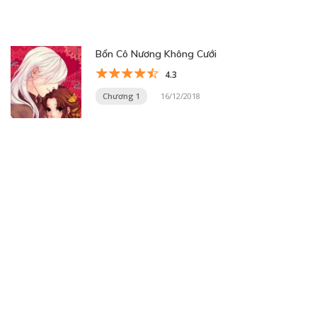
Bổn Cô Nương Không Cưới
4.3
Chương 1
16/12/2018
Trang 9 trên 31
« Trang đầu
«
...
7
8
9
10
11
...
20
30
...
»
Trang cuối »