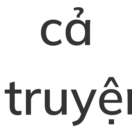
cả
truyệ