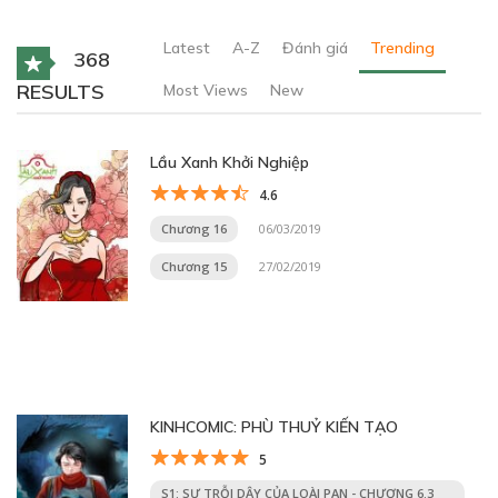
Latest
A-Z
Đánh giá
Trending
368
RESULTS
Most Views
New
Lầu Xanh Khởi Nghiệp
4.6
Chương 16
06/03/2019
Chương 15
27/02/2019
KINHCOMIC: PHÙ THUỶ KIẾN TẠO
5
S1: SỰ TRỖI DẬY CỦA LOÀI PAN - CHƯƠNG 6.3