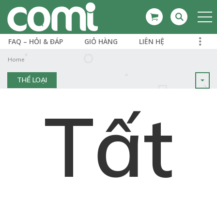
FAQ – HỎI & ĐÁP
GIỎ HÀNG
LIÊN HỆ
Home
THỂ LOẠI
Tất