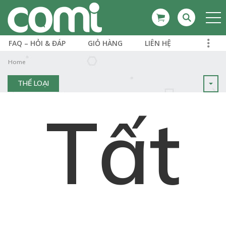
FAQ – HỎI & ĐÁP
GIỎ HÀNG
LIÊN HỆ
Home
THỂ LOẠI
Tất