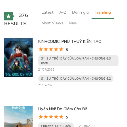
Latest
A-Z
Đánh giá
Trending
376
RESULTS
Most Views
New
KINHCOMIC: PHÙ THUỶ KIẾN TẠO
5
S1: SỰ TRỖI DẬY CỦA LOÀI PAN - CHƯƠNG 6.3
(hết)
21/07/2025
S1: SỰ TRỖI DẬY CỦA LOÀI PAN - CHƯƠNG 6.2
21/07/2025
Uyển Nhi! Em Giảm Cân Đi!
5
Chương 13: Xui Xẻo
29/10/2021