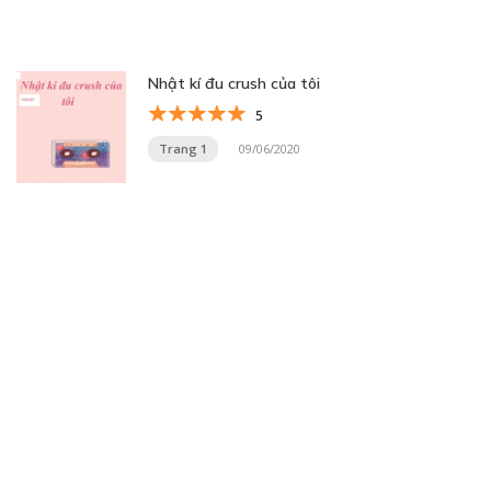
Nhật kí đu crush của tôi
5
Trang 1
09/06/2020
Trang 10 trên 32
« Trang đầu
«
...
8
9
10
11
12
...
20
30
...
»
Trang cuối »