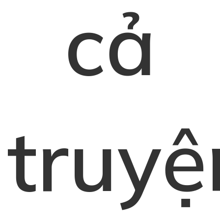
cả
truyệ