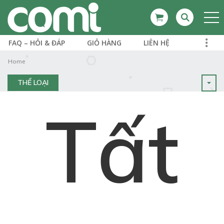
FAQ – HỎI & ĐÁP
GIỎ HÀNG
LIÊN HỆ
Home
THỂ LOẠI
Tất