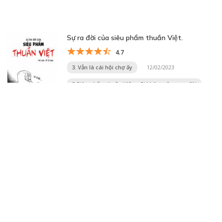
Sự ra đời của siêu phẩm thuần Việt.
4.7
3. Vẫn là cái hội chợ ấy
12/02/2023
2.Siêu phẩm thuần Việt mãi không được ra đời
12/02/2023
Trang 23 trên 32
« Trang đầu
«
...
10
...
21
22
23
24
25
...
30
...
»
Trang cuối »