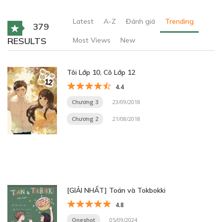
Latest
A-Z
Đánh giá
Trending
379
RESULTS
Most Views
New
Tôi Lớp 10, Cô Lớp 12
4.4
Chương 3
23/09/2018
Chương 2
21/08/2018
[GIẢI NHẤT] Toán và Tokbokki
4.8
Oneshot
05/09/2024