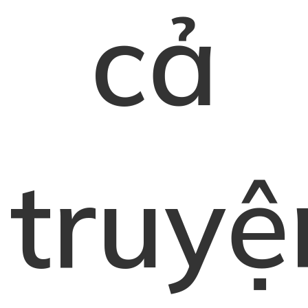
cả
truyệ