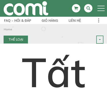
FAQ – HỎI & ĐÁP
GIỎ HÀNG
LIÊN HỆ
Home
THỂ LOẠI
Tất