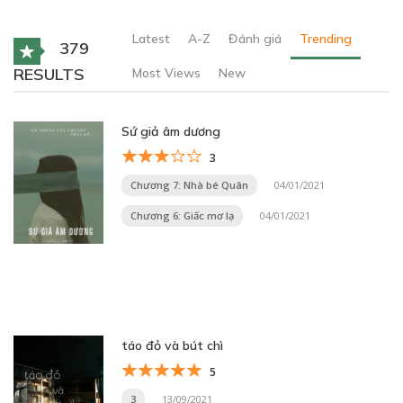
Latest
A-Z
Đánh giá
Trending
379
RESULTS
Most Views
New
Sứ giả âm dương
3
Chương 7: Nhà bé Quân
04/01/2021
Chương 6: Giấc mơ lạ
04/01/2021
táo đỏ và bút chì
5
3
13/09/2021