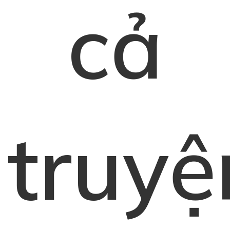
cả
truyệ