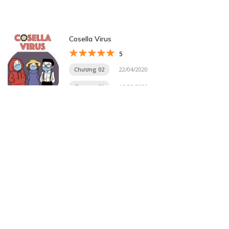
Cosella Virus
5
Chương 02
22/04/2020
Chương 01
15/03/2020
Trang 22 trên 32
« Trang đầu
«
...
10
...
20
21
22
23
24
...
30
...
»
Trang cuối »