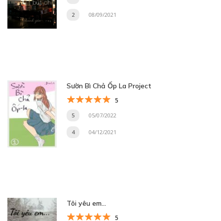
2
08/09/2021
Sườn Bì Chả Ốp La Project
5
5
05/07/2022
4
04/12/2021
Tôi yêu em…
5