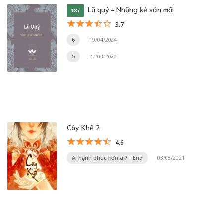
Lũ quỷ – Những kẻ săn mồi
18+
3.7
6
19/04/2024
5
27/04/2020
Cây Khế 2
4.6
Ai hạnh phúc hơn ai? - End
03/08/2021