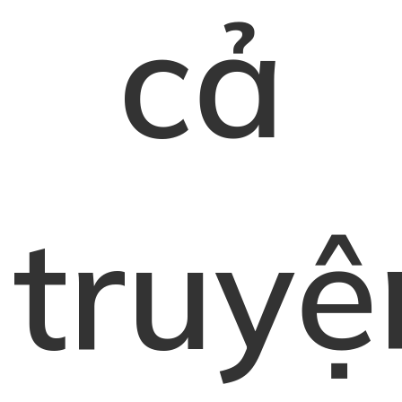
cả
truyệ