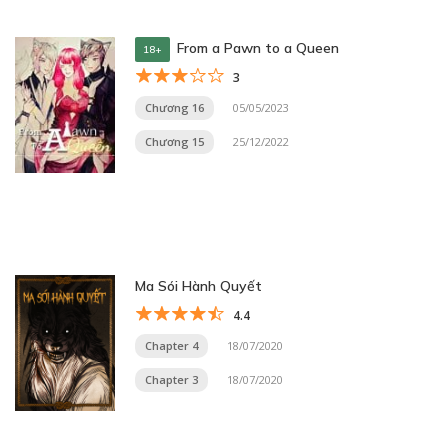
From a Pawn to a Queen
18+
3
Chương 16
05/05/2023
Chương 15
25/12/2022
Ma Sói Hành Quyết
4.4
Chapter 4
18/07/2020
Chapter 3
18/07/2020