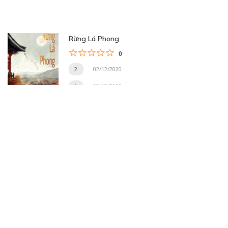
Rừng Lá Phong
0
2.
02/12/2020
1.
02/12/2020
Trang 19 trên 31
« Trang đầu
«
...
10
...
17
18
19
20
21
...
30
...
»
Trang cuối »