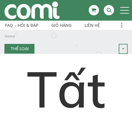
FAQ – HỎI & ĐÁP
GIỎ HÀNG
LIÊN HỆ
Home
THỂ LOẠI
Tất