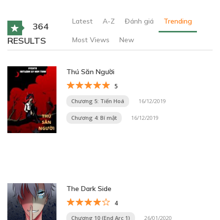
Latest
A-Z
Đánh giá
Trending
364
RESULTS
Most Views
New
Thú Săn Người
5
Chương 5: Tiến Hoá
16/12/2019
Chương 4: Bí mật
16/12/2019
The Dark Side
4
Chương 10 (End Arc 1)
26/01/2020