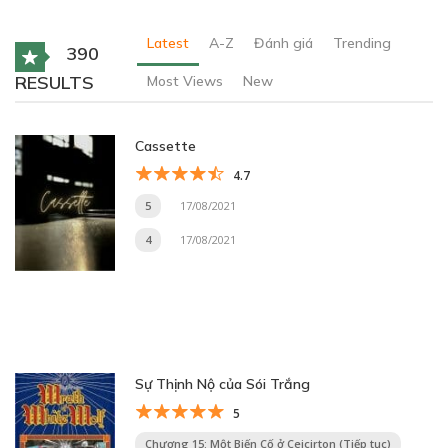
Latest
A-Z
Đánh giá
Trending
390
RESULTS
Most Views
New
Cassette
4.7
5
17/08/2021
4
17/08/2021
Sự Thịnh Nộ của Sói Trắng
5
Chương 15: Một Biến Cố ở Ceicirton (Tiếp tục)