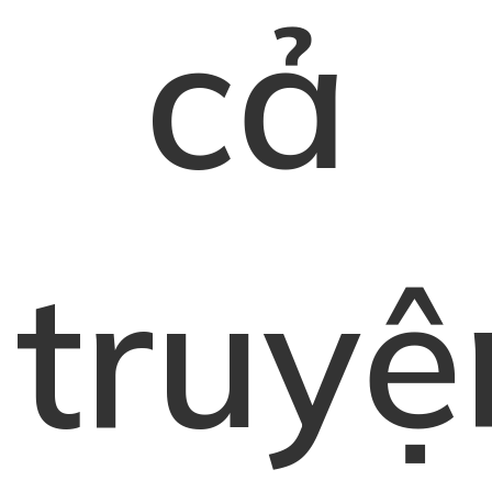
cả
truyệ