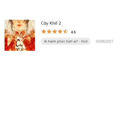
Cây Khế 2
4.6
Ai hạnh phúc hơn ai? - End
03/08/2021
Trang 19 trên 33
« Trang đầu
«
...
10
...
17
18
19
20
21
...
30
...
»
Trang cuối »