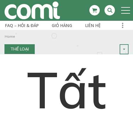
FAQ – HỎI & ĐÁP
GIỎ HÀNG
LIÊN HỆ
Home
THỂ LOẠI
Tất