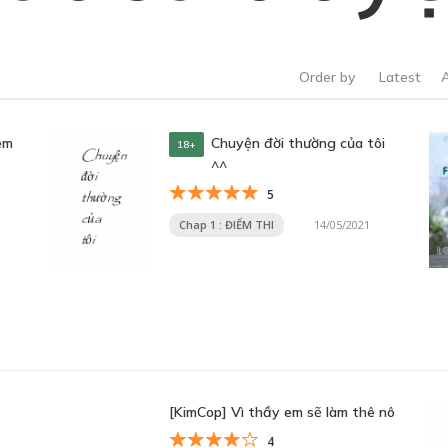
Order by
Latest
em
Chuyện đời thường của tôi
18+
^^
5
Chap 1 : ĐIỂM THI
14/05/2021
[KimCop] Vì thầy em sẽ làm thê nô
4