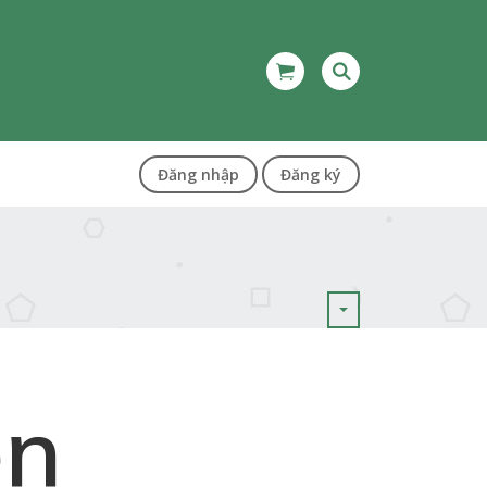
Đăng nhập
Đăng ký
ện