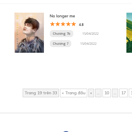
No longer me
4.8
Chương 7b
15/04/2022
Chương 7
15/04/2022
Trang 19 trên 33
« Trang đầu
«
...
10
...
17