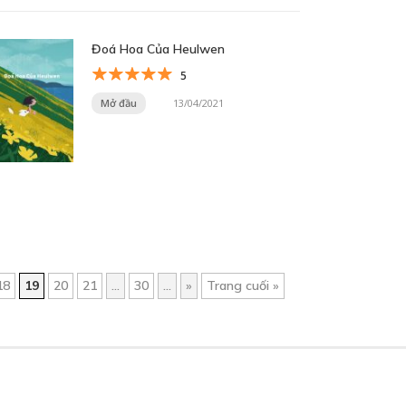
Đoá Hoa Của Heulwen
5
Mở đầu
13/04/2021
18
19
20
21
...
30
...
»
Trang cuối »