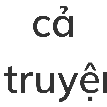
cả
truyệ