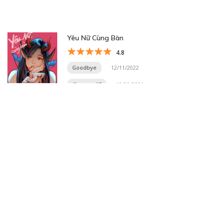
Yêu Nữ Cùng Bàn
4.8
Goodbye
12/11/2022
Chương 07
10/09/2021
Trang 20 trên 33
« Trang đầu
«
...
10
...
18
19
20
21
22
...
30
...
»
Trang cuối »