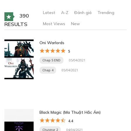
Latest
A-Z
Đánh giá
Trending
390
RESULTS
Most Views
New
Oni Warlords
5
Chap 5 END
05/04/2021
Chap 4
05/04/2021
Black Magic (Ma Thuật Hắc Ám)
4.4
Chương 2
04/04/2021