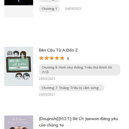
Chương 1
04/04/2021
Bên Cậu Từ A Đến Z
5
Chương 8: Hình như thằng Triều thả thính tôi
(1/2)
24/03/2021
Chương 7: Thằng Triều bị cắm sừng ..
24/03/2021
[Doujinshi][H.O.T.] Bé Út Jaewon đáng yêu
của chúng ta