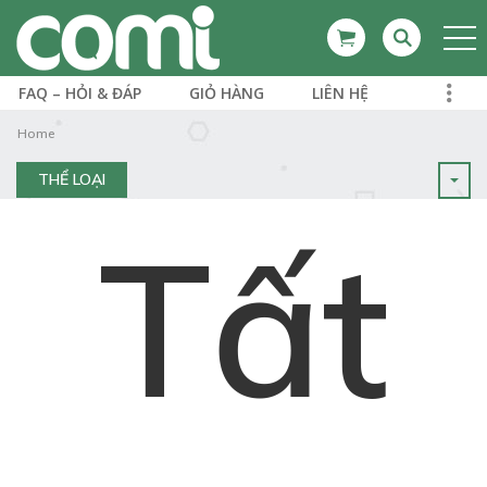
FAQ – HỎI & ĐÁP
GIỎ HÀNG
LIÊN HỆ
Home
THỂ LOẠI
Tất