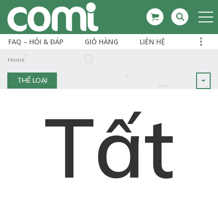
FAQ – HỎI & ĐÁP
GIỎ HÀNG
LIÊN HỆ
Home
THỂ LOẠI
Tất