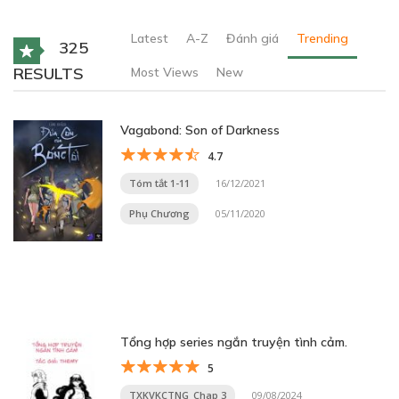
Latest
A-Z
Đánh giá
Trending
325
RESULTS
Most Views
New
Vagabond: Son of Darkness
4.7
Tóm tắt 1-11
16/12/2021
Phụ Chương
05/11/2020
Tổng hợp series ngắn truyện tình cảm.
5
TXKVKCTNG_Chap 3
09/08/2024