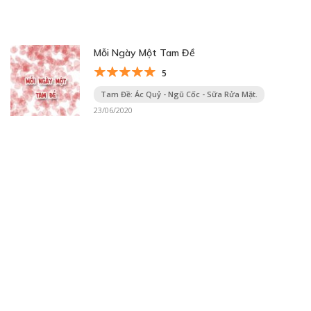
Mỗi Ngày Một Tam Đề
5
Tam Đề: Ác Quỷ - Ngũ Cốc - Sữa Rửa Mặt.
23/06/2020
Tam Đề: Quả Dứa - Vũ Khí - Thí Nghiệm.
24/06/2020
Trang 12 trên 28
« Trang đầu
«
...
10
11
12
13
14
...
20
...
»
Trang cuối »