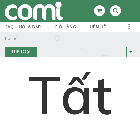
FAQ – HỎI & ĐÁP
GIỎ HÀNG
LIÊN HỆ
Home
THỂ LOẠI
Tất