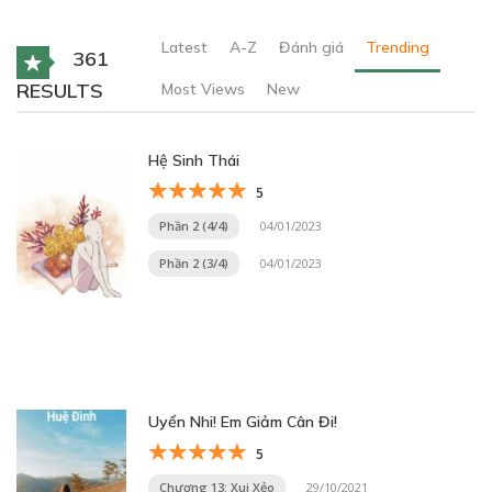
Latest
A-Z
Đánh giá
Trending
361
RESULTS
Most Views
New
Hệ Sinh Thái
5
Phần 2 (4/4)
04/01/2023
Phần 2 (3/4)
04/01/2023
Uyển Nhi! Em Giảm Cân Đi!
5
Chương 13: Xui Xẻo
29/10/2021