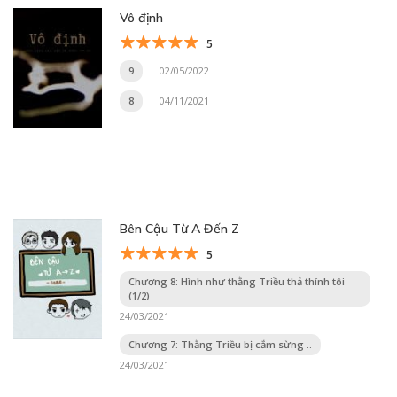
Vô định
5
9
02/05/2022
8
04/11/2021
Bên Cậu Từ A Đến Z
5
Chương 8: Hình như thằng Triều thả thính tôi
(1/2)
24/03/2021
Chương 7: Thằng Triều bị cắm sừng ..
24/03/2021