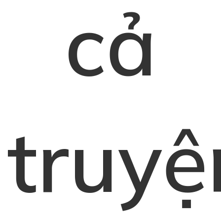
cả
truyệ