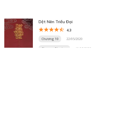
Dệt Nên Triều Đại
4.3
Chương 10
22/05/2020
Chương Phụ Lục
19/05/2020
Trang 11 trên 31
« Trang đầu
«
...
9
10
11
12
13
...
20
30
...
»
Trang cuối »