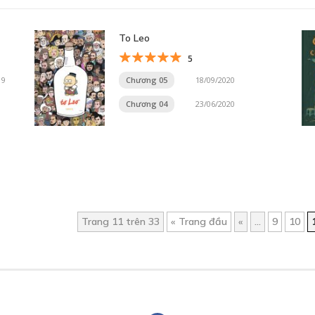
To Leo
5
19
Chương 05
18/09/2020
Chương 04
23/06/2020
Trang 11 trên 33
« Trang đầu
«
...
9
10