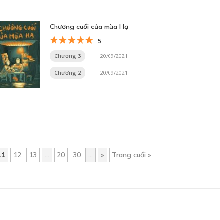
Chương cuối của mùa Hạ
5
Chương 3
20/09/2021
Chương 2
20/09/2021
11
12
13
...
20
30
...
»
Trang cuối »