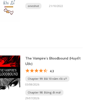
oneshot
21/10/2022
The Vampire’s Bloodbound (Huyết
Ước)
4.3
Chapter 99: Đã 10 năm rồi ư?
03/08/2026
Chapter 98: Đừng đi mà!
29/07/2026