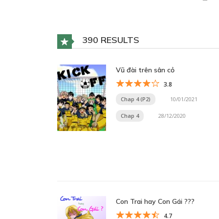
390 RESULTS
Vũ đài trên sân cỏ
3.8
Chap 4 (P2)
10/01/2021
Chap 4
28/12/2020
Con Trai hay Con Gái ???
4.7