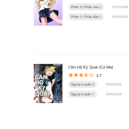
Phần 2 ( Phần sau )
01/03/2020
Phần 1 ( Phần đầu )
01/03/2020
Căn Hộ Kỳ Quái (Có Ma)
3.7
Ngoại truyện 2
19/05/2026
Ngoại truyện 1
19/05/2026