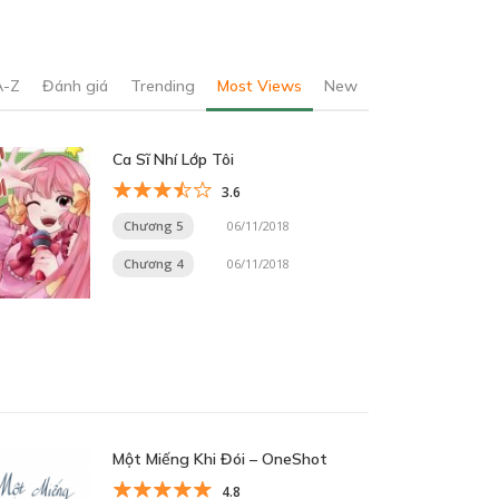
A-Z
Đánh giá
Trending
Most Views
New
Ca Sĩ Nhí Lớp Tôi
3.6
Chương 5
06/11/2018
Chương 4
06/11/2018
Một Miếng Khi Đói – OneShot
4.8