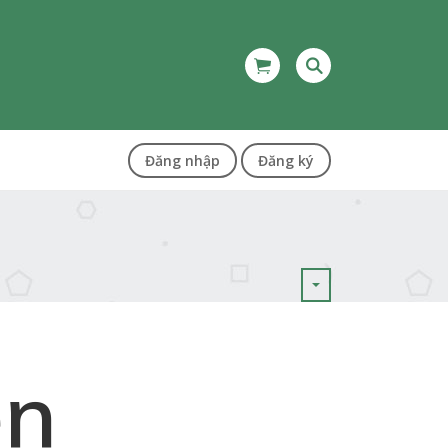
Đăng nhập
Đăng ký
ện