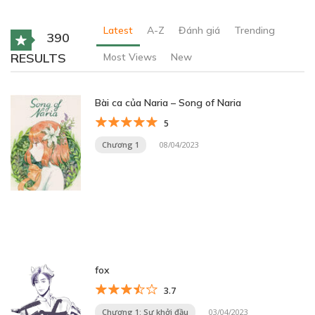
Latest
A-Z
Đánh giá
Trending
390
RESULTS
Most Views
New
Bài ca của Naria – Song of Naria
5
Chương 1
08/04/2023
fox
3.7
Chương 1: Sự khởi đầu
03/04/2023