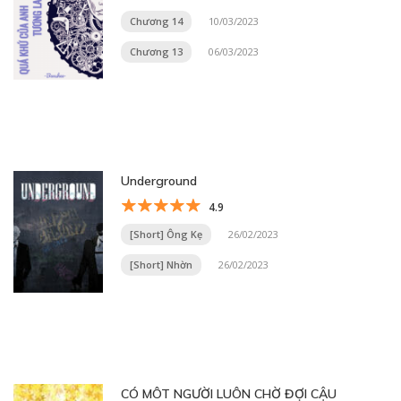
Chương 14
10/03/2023
Chương 13
06/03/2023
Underground
4.9
[Short] Ông Kẹ
26/02/2023
[Short] Nhờn
26/02/2023
CÓ MÔT NGƯỜI LUÔN CHỜ ĐỢI CẬU