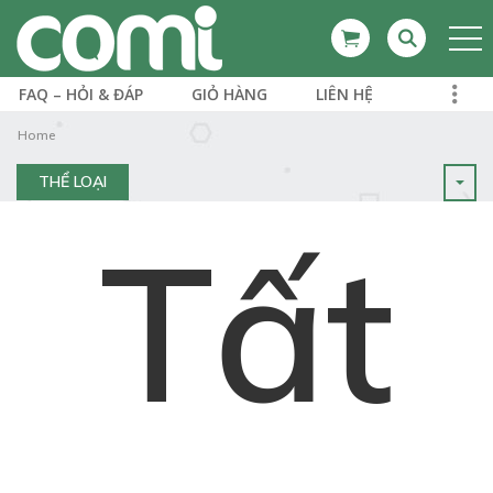
FAQ – HỎI & ĐÁP
GIỎ HÀNG
LIÊN HỆ
Home
THỂ LOẠI
Tất