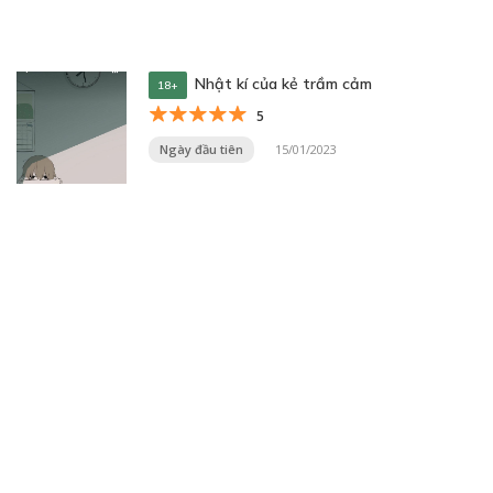
Nhật kí của kẻ trầm cảm
18+
5
Ngày đầu tiên
15/01/2023
Trang 11 trên 33
« Trang đầu
«
...
9
10
11
12
13
...
20
30
...
»
Trang cuối »