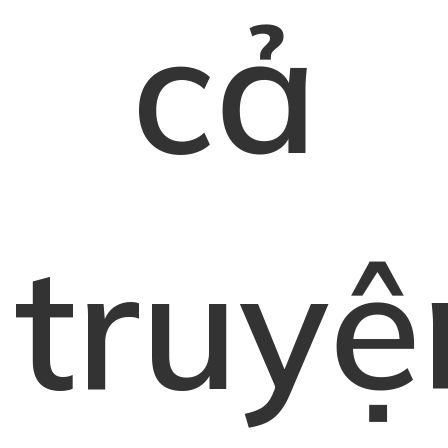
cả
truyệ