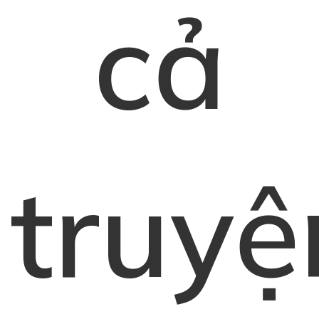
cả
truyệ