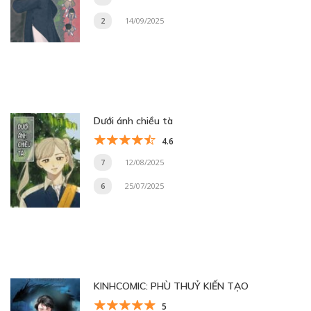
2
14/09/2025
Dưới ánh chiều tà
4.6
7
12/08/2025
6
25/07/2025
KINHCOMIC: PHÙ THUỶ KIẾN TẠO
5