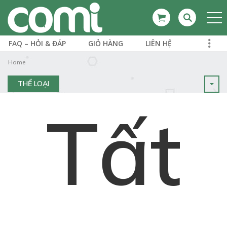
FAQ – HỎI & ĐÁP
GIỎ HÀNG
LIÊN HỆ
Home
THỂ LOẠI
Tất