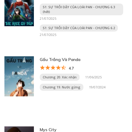
S1: SỰ TRỖI DẬY CỦA LOÀI PAN - CHƯƠNG 6.3
(hết)
21/07/2025
S1: SỰ TRỖI DẬY CỦA LOÀI PAN - CHƯƠNG 6.2
21/07/2025
Gấu Trắng Và Panda
4.7
Chương 20. Xác nhận
11/06/2025
Chương 19. Nước gừng
19/07/2024
Mys City