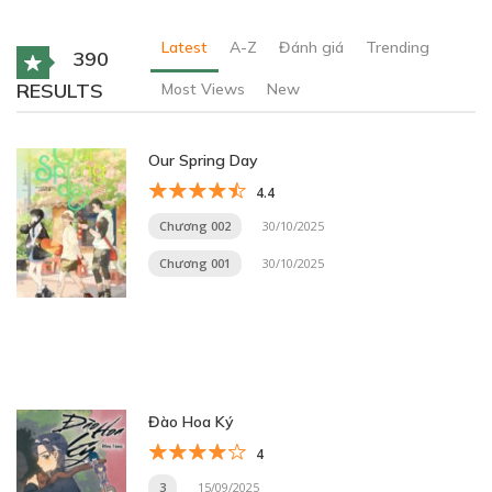
Latest
A-Z
Đánh giá
Trending
390
RESULTS
Most Views
New
Our Spring Day
4.4
Chương 002
30/10/2025
Chương 001
30/10/2025
Đào Hoa Ký
4
3
15/09/2025