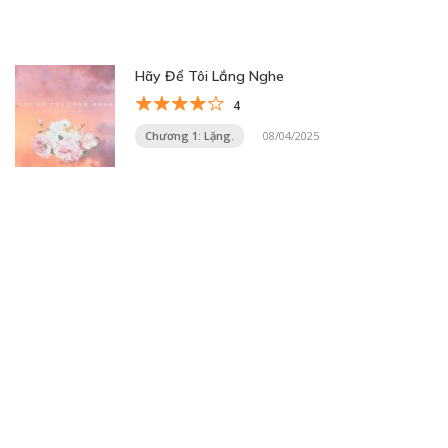
Hãy Để Tôi Lắng Nghe
4
Chương 1: Lặng.
08/04/2025
Trang 3 trên 33
«
1
2
3
4
5
...
10
20
30
...
»
Trang cuối »