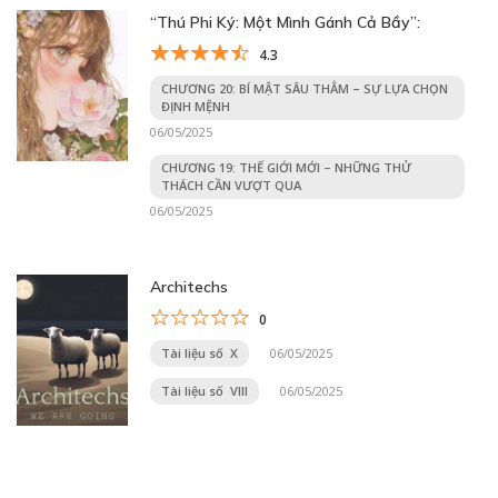
“Thú Phi Ký: Một Mình Gánh Cả Bầy”:
4.3
CHƯƠNG 20: BÍ MẬT SÂU THẲM – SỰ LỰA CHỌN
ĐỊNH MỆNH
06/05/2025
CHƯƠNG 19: THẾ GIỚI MỚI – NHỮNG THỬ
THÁCH CẦN VƯỢT QUA
06/05/2025
Architechs
0
Tài liệu số X
06/05/2025
Tài liệu số VIII
06/05/2025